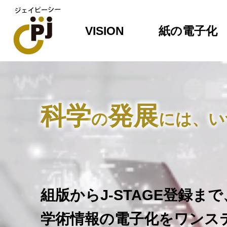
VISION
紙の電子化
科学
発展
の
には、い
組版からJ-STAGE登録まで
学術情報の電子化をワンス